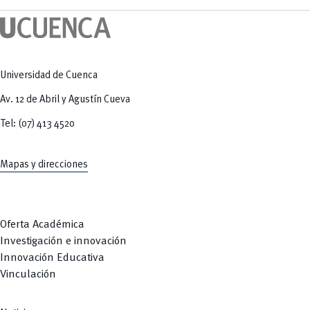
Tecnologías
MOVERU
y Agropecuarias
Posgrados
Radio Universitaria
Salud
Sostenibilidad
Vinculación
Universidad de Cuenca
Av. 12 de Abril y Agustín Cueva
Tel: (07) 413 4520
Mapas y direcciones
Oferta Académica
Investigación e innovación
Innovación Educativa
Vinculación