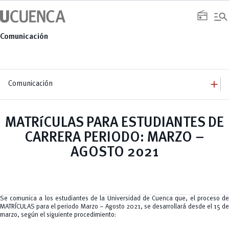
Saltar
manage_search
al
radio
contenido
Comunicación
add
Comunicación
add
Comunicación
Equipo
add
MATRíCULAS PARA ESTUDIANTES DE
Congresos
Servicios
Arquitectura
add
CARRERA PERIODO: MARZO –
Noticias
Artes y Humanidades
Academia
add
C. Sociales, Periodismo, Información y Derecho; Administración y Servicios
Eventos
AGOSTO 2021
ACORDES
C.Sociales
Academia
Admisión
Educación
Ciencia y Tecnología
Artes
Educación, Artes y Humanidades
Culturales
Bienestar
Industria y Construcción
Deportivos
Cultura
Ingeniería
Foro
Deportes
Ingeniería Industria y Construcción
Gestión
Epicentro de innovación
Se comunica a los estudiantes de la Universidad de Cuenca que, el proceso de
INgenieriaIndustria y Construcción
Innovación
Género
MATRÍCULAS para el periodo Marzo – Agosto 2021, se desarrollará desde el 15 de
Ingenierías
Investigación
Gestión
marzo, según el siguiente procedimiento:
Ingenierías, Tecnologías, Arquitectura, y Agropecuarias
Vinculación
Innovación
Salud Humana y Bienestar
Investigación