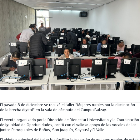
Tecnologías
MOVERU
y Agropecuarias
Posgrados
Radio Universitaria
Salud
Sostenibilidad
Vinculación
El pasado 8 de diciembre se realizó el taller “Mujeres rurales por la eliminación
de la brecha digital” en la sala de cómputo del CampusBalzay.
El evento organizado por la Dirección de Bienestar Universitario y la Coordinación
de Igualdad de Oportunidades, contó con el valioso apoyo de las vocales de las
Juntas Parroquiales de Baños, San Joaquín, Sayausí y El Valle.