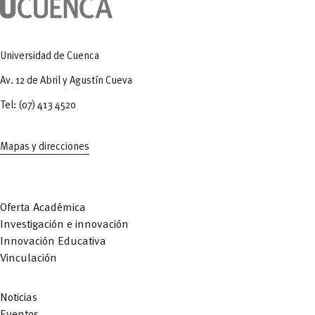
Tecnologías
MOVERU
y Agropecuarias
Posgrados
Radio Universitaria
Salud
Sostenibilidad
Universidad de Cuenca
Vinculación
Av. 12 de Abril y Agustín Cueva
Tel: (07) 413 4520
Mapas y direcciones
Oferta Académica
Investigación e innovación
Innovación Educativa
Vinculación
Noticias