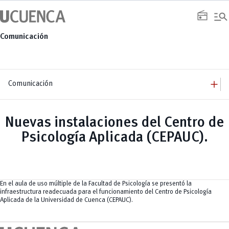
Saltar
manage_search
al
radio
contenido
Comunicación
add
Comunicación
add
Comunicación
Equipo
add
Nuevas instalaciones del Centro de
Congresos
Servicios
Arquitectura
add
Psicología Aplicada (CEPAUC).
Noticias
Artes y Humanidades
Academia
add
C. Sociales, Periodismo, Información y Derecho; Administración y Servicios
Eventos
ACORDES
C.Sociales
Academia
Admisión
Educación
Ciencia y Tecnología
Artes
Educación, Artes y Humanidades
Culturales
Bienestar
Industria y Construcción
Deportivos
Cultura
En el aula de uso múltiple de la Facultad de Psicología se presentó la
Ingeniería
Foro
Deportes
infraestructura readecuada para el funcionamiento del Centro de Psicología
Ingeniería Industria y Construcción
Gestión
Epicentro de innovación
INgenieriaIndustria y Construcción
Aplicada de la Universidad de Cuenca (CEPAUC).
Innovación
Género
Ingenierías
Investigación
Gestión
Ingenierías, Tecnologías, Arquitectura, y Agropecuarias
Vinculación
Innovación
Salud Humana y Bienestar
Investigación