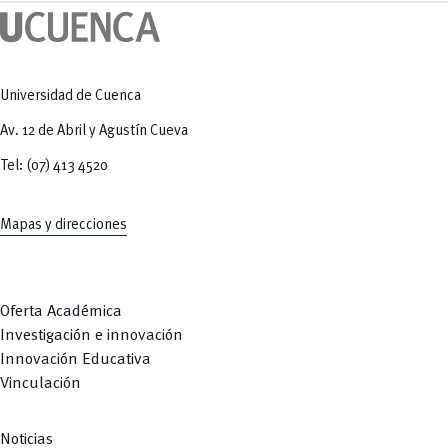
Tecnologías
MOVERU
y Agropecuarias
Posgrados
Radio Universitaria
Salud
Sostenibilidad
Vinculación
Universidad de Cuenca
Av. 12 de Abril y Agustín Cueva
Tel: (07) 413 4520
Mapas y direcciones
Oferta Académica
Investigación e innovación
Innovación Educativa
Vinculación
Noticias