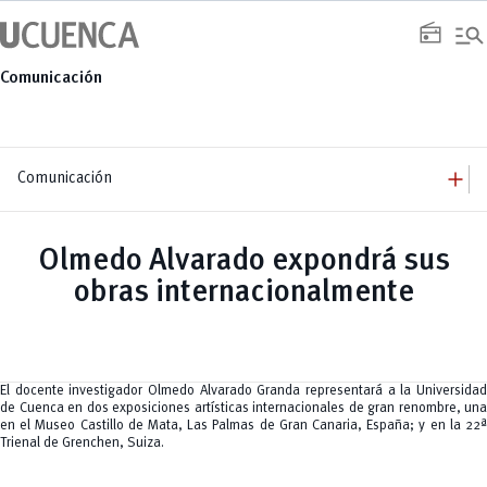
Saltar
manage_search
al
radio
contenido
Comunicación
add
Comunicación
add
Comunicación
Equipo
add
Olmedo Alvarado expondrá sus
Congresos
Servicios
Arquitectura
add
obras internacionalmente
Noticias
Artes y Humanidades
Academia
add
C. Sociales, Periodismo, Información y Derecho; Administración y Servicios
Eventos
ACORDES
C.Sociales
Academia
Admisión
Educación
Ciencia y Tecnología
Artes
Educación, Artes y Humanidades
Culturales
Bienestar
Industria y Construcción
Deportivos
Cultura
El docente investigador Olmedo Alvarado Granda representará a la Universidad
Ingeniería
Foro
Deportes
de Cuenca en dos exposiciones artísticas internacionales de gran renombre, una
Ingeniería Industria y Construcción
Gestión
Epicentro de innovación
INgenieriaIndustria y Construcción
en el Museo Castillo de Mata, Las Palmas de Gran Canaria, España; y en la 22ª
Innovación
Género
Ingenierías
Trienal de Grenchen, Suiza.
Investigación
Gestión
Ingenierías, Tecnologías, Arquitectura, y Agropecuarias
Vinculación
Innovación
Salud Humana y Bienestar
Investigación