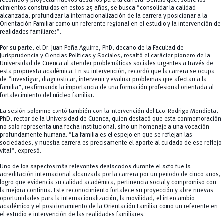
recorrido y proyectar nuevos desafíos para la carrera. Señaló que, sobre los
cimientos construidos en estos 25 años, se busca “consolidar la calidad
alcanzada, profundizar la internacionalización de la carrera y posicionar a la
Orientación Familiar como un referente regional en el estudio y la intervención de
realidades familiares”.
Por su parte, el Dr. Juan Peña Aguirre, PhD, decano de la Facultad de
Jurisprudencia y Ciencias Políticas y Sociales, resaltó el carácter pionero de la
Universidad de Cuenca al atender problemáticas sociales urgentes a través de
esta propuesta académica. En su intervención, recordó que la carrera se ocupa
de “investigar, diagnosticar, intervenir y evaluar problemas que afectan a la
familia”, reafirmando la importancia de una formación profesional orientada al
fortalecimiento del núcleo familiar.
La sesión solemne contó también con la intervención del Eco. Rodrigo Mendieta,
PhD, rector de la Universidad de Cuenca, quien destacó que esta conmemoración
no solo representa una fecha institucional, sino un homenaje a una vocación
profundamente humana. “La familia es el espejo en que se reflejan las
sociedades, y nuestra carrera es precisamente el aporte al cuidado de ese reflejo
vital”, expresó.
Uno de los aspectos más relevantes destacados durante el acto fue la
acreditación internacional alcanzada por la carrera por un periodo de cinco años,
logro que evidencia su calidad académica, pertinencia social y compromiso con
la mejora continua. Este reconocimiento fortalece su proyección y abre nuevas
oportunidades para la internacionalización, la movilidad, el intercambio
académico y el posicionamiento de la Orientación Familiar como un referente en
el estudio e intervención de las realidades familiares.