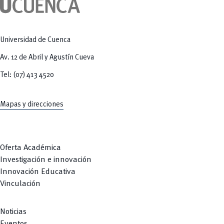
Tecnologías
MOVERU
y Agropecuarias
Posgrados
Radio Universitaria
Salud
Sostenibilidad
Universidad de Cuenca
Vinculación
Av. 12 de Abril y Agustín Cueva
Tel: (07) 413 4520
Mapas y direcciones
Oferta Académica
Investigación e innovación
Innovación Educativa
Vinculación
Noticias