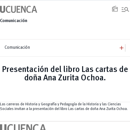
Saltar
manage_search
al
radio
contenido
Comunicación
add
Comunicación
add
Comunicación
Equipo
add
Presentación del libro Las cartas de
Congresos
Servicios
Arquitectura
add
doña Ana Zurita Ochoa.
Noticias
Artes y Humanidades
Academia
add
C. Sociales, Periodismo, Información y Derecho; Administración y Servicios
Eventos
ACORDES
C.Sociales
Academia
Admisión
Educación
Ciencia y Tecnología
Artes
Educación, Artes y Humanidades
Culturales
Bienestar
Industria y Construcción
Deportivos
Cultura
Las carreras de Historia y Geografía y Pedagogía de la Historia y las Ciencias
Ingeniería
Foro
Deportes
Sociales invitan a la presentación del libro Las cartas de doña Ana Zurita Ochoa.
Ingeniería Industria y Construcción
Gestión
Epicentro de innovación
INgenieriaIndustria y Construcción
Innovación
Género
Ingenierías
Investigación
Gestión
Ingenierías, Tecnologías, Arquitectura, y Agropecuarias
Vinculación
Innovación
Salud Humana y Bienestar
Investigación