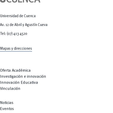
Tecnologías
MOVERU
y Agropecuarias
Posgrados
Radio Universitaria
Salud
Universidad de Cuenca
Sostenibilidad
Vinculación
Av. 12 de Abril y Agustín Cueva
Tel: (07) 413 4520
Mapas y direcciones
Oferta Académica
Investigación e innovación
Innovación Educativa
Vinculación
Noticias
Eventos