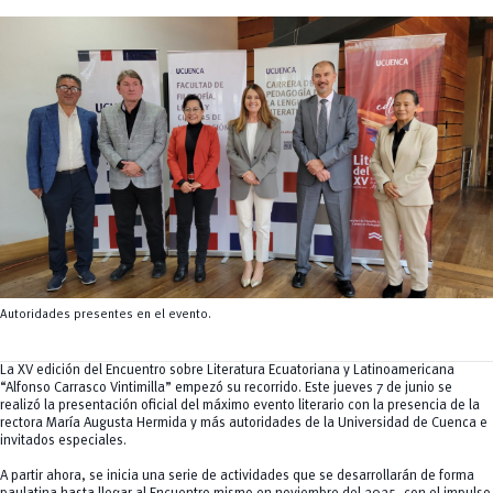
Tecnologías
MOVERU
y Agropecuarias
Posgrados
Radio Universitaria
Salud
Sostenibilidad
Vinculación
Autoridades presentes en el evento.
La XV edición del Encuentro sobre Literatura Ecuatoriana y Latinoamericana
“Alfonso Carrasco Vintimilla” empezó su recorrido. Este jueves 7 de junio se
realizó la presentación oficial del máximo evento literario con la presencia de la
rectora María Augusta Hermida y más autoridades de la Universidad de Cuenca e
invitados especiales.
A partir ahora, se inicia una serie de actividades que se desarrollarán de forma