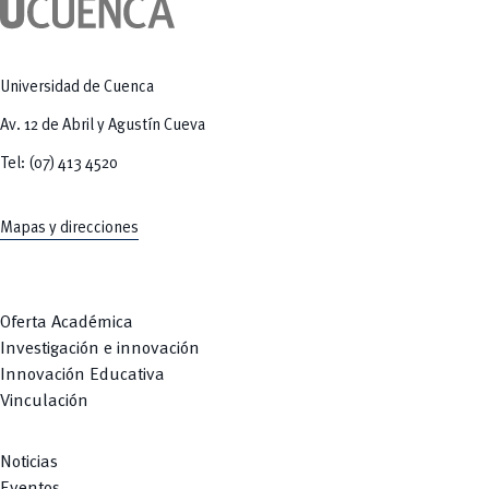
Tecnologías
MOVERU
y Agropecuarias
Posgrados
Radio Universitaria
Salud
Sostenibilidad
Universidad de Cuenca
Vinculación
Av. 12 de Abril y Agustín Cueva
Tel: (07) 413 4520
Mapas y direcciones
Oferta Académica
Investigación e innovación
Innovación Educativa
Vinculación
Noticias