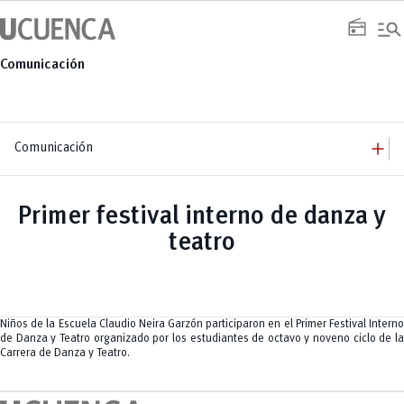
Saltar
manage_search
al
radio
contenido
Comunicación
add
Comunicación
add
Comunicación
Equipo
add
Primer festival interno de danza y
Congresos
Servicios
Arquitectura
add
teatro
Noticias
Artes y Humanidades
Academia
add
C. Sociales, Periodismo, Información y Derecho; Administración y Servicios
Eventos
ACORDES
C.Sociales
Academia
Admisión
Educación
Ciencia y Tecnología
Artes
Educación, Artes y Humanidades
Culturales
Bienestar
Industria y Construcción
Deportivos
Cultura
Niños de la Escuela Claudio Neira Garzón participaron en el Primer Festival Interno
Ingeniería
Foro
Deportes
de Danza y Teatro organizado por los estudiantes de octavo y noveno ciclo de la
Ingeniería Industria y Construcción
Gestión
Epicentro de innovación
INgenieriaIndustria y Construcción
Carrera de Danza y Teatro.
Innovación
Género
Ingenierías
Investigación
Gestión
Ingenierías, Tecnologías, Arquitectura, y Agropecuarias
Vinculación
Innovación
Salud Humana y Bienestar
Investigación