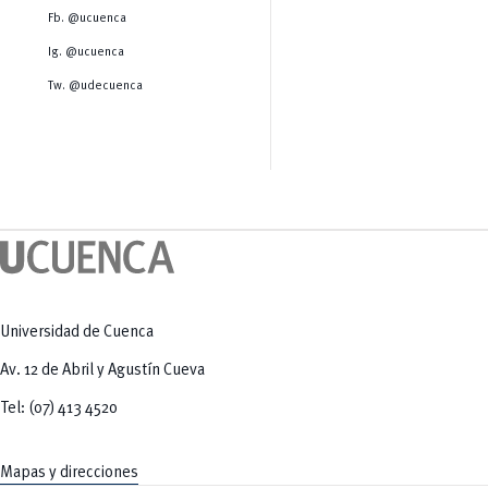
Salud Humana y Bienestar
Radio Universitaria
Fb. @ucuenca
Tecnologías
Salud
y Agropecuarias
Sostenibilidad
Ig. @ucuenca
Vinculación
Tw. @udecuenca
Universidad de Cuenca
Av. 12 de Abril y Agustín Cueva
Tel: (07) 413 4520
Mapas y direcciones