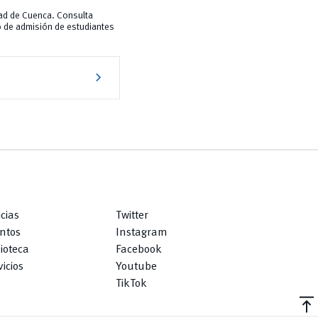
dad de Cuenca. Consulta
o de admisión de estudiantes
chevron_right
icias
Twitter
ntos
Instagram
lioteca
Facebook
icios
Youtube
TikTok
vertical_align_top