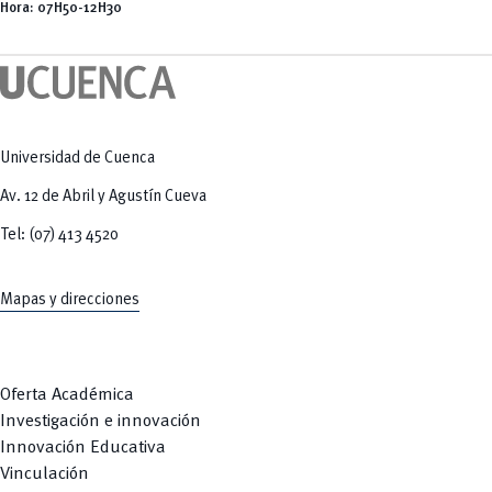
Tecnologías
Hora: 07H50-12H30
MOVERU
y Agropecuarias
Posgrados
Radio Universitaria
Salud
Sostenibilidad
Vinculación
Universidad de Cuenca
Av. 12 de Abril y Agustín Cueva
Tel: (07) 413 4520
Mapas y direcciones
Oferta Académica
Investigación e innovación
Innovación Educativa
Vinculación