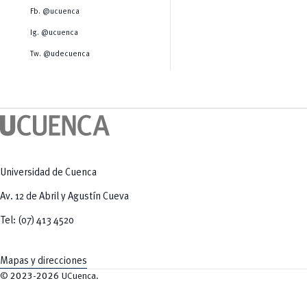
Salud Humana y Bienestar
Radio Universitaria
Fb. @ucuenca
Tecnologías
Salud
y Agropecuarias
Sostenibilidad
Ig. @ucuenca
Vinculación
Tw. @udecuenca
Universidad de Cuenca
Av. 12 de Abril y Agustín Cueva
Tel: (07) 413 4520
Mapas y direcciones
©
2023-2026
UCuenca.