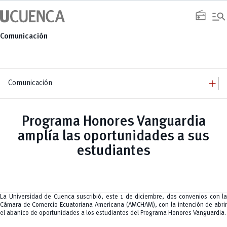
Saltar
manage_search
al
radio
contenido
Comunicación
add
Comunicación
add
Comunicación
Equipo
add
Programa Honores Vanguardia
Congresos
Servicios
Arquitectura
add
amplía las oportunidades a sus
Noticias
Artes y Humanidades
Academia
add
C. Sociales, Periodismo, Información y Derecho; Administración y Servicios
Eventos
estudiantes
ACORDES
C.Sociales
Academia
Admisión
Educación
Ciencia y Tecnología
Artes
Educación, Artes y Humanidades
Culturales
Bienestar
Industria y Construcción
Deportivos
Cultura
Ingeniería
Foro
Deportes
Ingeniería Industria y Construcción
Gestión
Epicentro de innovación
La Universidad de Cuenca suscribió, este 1 de diciembre, dos convenios con la
INgenieriaIndustria y Construcción
Innovación
Género
Cámara de Comercio Ecuatoriana Americana (AMCHAM), con la intención de abrir
Ingenierías
Investigación
Gestión
el abanico de oportunidades a los estudiantes del Programa Honores Vanguardia.
Ingenierías, Tecnologías, Arquitectura, y Agropecuarias
Vinculación
Innovación
Salud Humana y Bienestar
Investigación