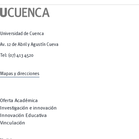
Tecnologías
MOVERU
y Agropecuarias
Posgrados
Radio Universitaria
Salud
Sostenibilidad
Vinculación
Universidad de Cuenca
Av. 12 de Abril y Agustín Cueva
Tel: (07) 413 4520
Mapas y direcciones
Oferta Académica
Investigación e innovación
Innovación Educativa
Vinculación