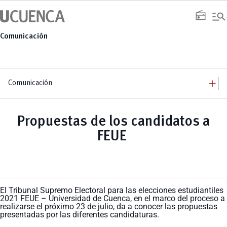
Saltar
manage_search
al
radio
contenido
Comunicación
add
Comunicación
add
Comunicación
Equipo
add
Propuestas de los candidatos a
Congresos
Servicios
Arquitectura
add
FEUE
Noticias
Artes y Humanidades
Academia
add
C. Sociales, Periodismo, Información y Derecho; Administración y Servicios
Eventos
ACORDES
C.Sociales
Academia
Admisión
Educación
Ciencia y Tecnología
Artes
Educación, Artes y Humanidades
Culturales
Bienestar
Industria y Construcción
Deportivos
Cultura
Ingeniería
Foro
Deportes
El Tribunal Supremo Electoral para las elecciones estudiantiles
Ingeniería Industria y Construcción
Gestión
Epicentro de innovación
2021 FEUE – Universidad de Cuenca, en el marco del proceso a
INgenieriaIndustria y Construcción
Innovación
Género
realizarse el próximo 23 de julio, da a conocer las propuestas
Ingenierías
Investigación
Gestión
presentadas por las diferentes candidaturas.
Ingenierías, Tecnologías, Arquitectura, y Agropecuarias
Vinculación
Innovación
Salud Humana y Bienestar
Investigación