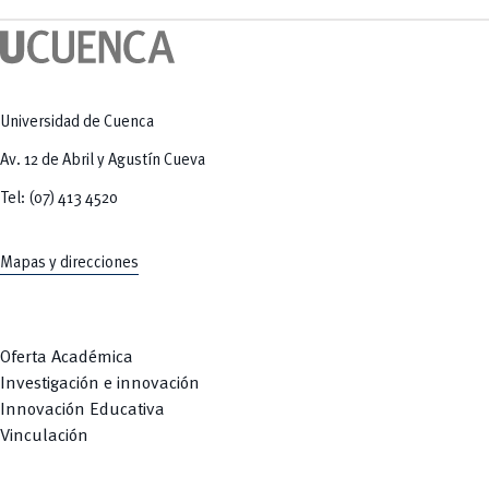
Tecnologías
MOVERU
y Agropecuarias
Posgrados
Radio Universitaria
Salud
Sostenibilidad
Vinculación
Universidad de Cuenca
Av. 12 de Abril y Agustín Cueva
Tel: (07) 413 4520
Mapas y direcciones
Oferta Académica
Investigación e innovación
Innovación Educativa
Vinculación