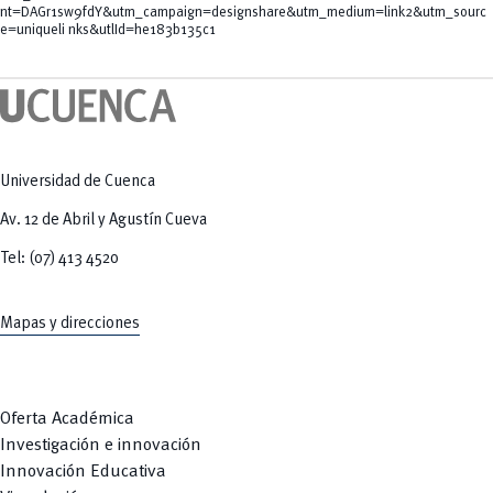
nt=DAGr1sw9fdY&utm_campaign=designshare&utm_medium=link2&utm_sourc
e=uniqueli nks&utlId=he183b135c1
Universidad de Cuenca
Av. 12 de Abril y Agustín Cueva
Tel: (07) 413 4520
Mapas y direcciones
Oferta Académica
Investigación e innovación
Innovación Educativa