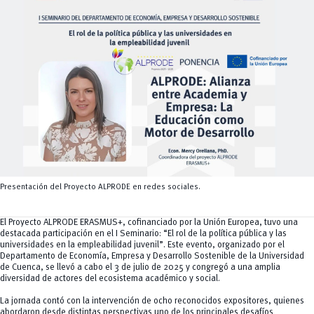
Tecnologías
MOVERU
y Agropecuarias
Posgrados
Radio Universitaria
Salud
Sostenibilidad
Vinculación
Presentación del Proyecto ALPRODE en redes sociales.
El Proyecto ALPRODE ERASMUS+, cofinanciado por la Unión Europea, tuvo una
destacada participación en el I Seminario: “El rol de la política pública y las
universidades en la empleabilidad juvenil”. Este evento, organizado por el
Departamento de Economía, Empresa y Desarrollo Sostenible de la Universidad
de Cuenca, se llevó a cabo el 3 de julio de 2025 y congregó a una amplia
diversidad de actores del ecosistema académico y social.
La jornada contó con la intervención de ocho reconocidos expositores, quienes
abordaron desde distintas perspectivas uno de los principales desafíos