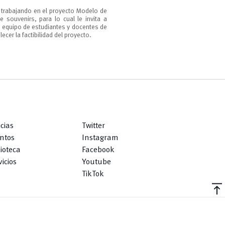
 trabajando en el proyecto Modelo de
 souvenirs, para lo cual le invita a
n equipo de estudiantes y docentes de
ecer la factibilidad del proyecto.
icias
Twitter
ntos
Instagram
lioteca
Facebook
icios
Youtube
TikTok
vertical_align_top