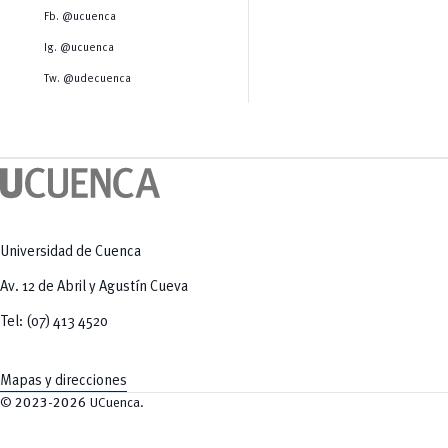
Salud Humana y Bienestar
Radio Universitaria
Fb. @ucuenca
Tecnologías
Salud
y Agropecuarias
Sostenibilidad
Ig. @ucuenca
Vinculación
Tw. @udecuenca
Universidad de Cuenca
Av. 12 de Abril y Agustín Cueva
Tel: (07) 413 4520
Mapas y direcciones
©
2023-2026
UCuenca.