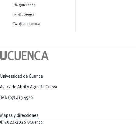
Salud Humana y Bienestar
Radio Universitaria
Fb. @ucuenca
Tecnologías
Salud
y Agropecuarias
Sostenibilidad
Ig. @ucuenca
Vinculación
Tw. @udecuenca
Universidad de Cuenca
Av. 12 de Abril y Agustín Cueva
Tel: (07) 413 4520
Mapas y direcciones
©
2023-2026
UCuenca.