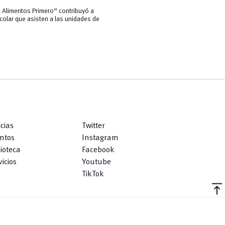
 Alimentos Primero” contribuyó a
colar que asisten a las unidades de
icias
Twitter
ntos
Instagram
lioteca
Facebook
icios
Youtube
TikTok
vertical_align_top