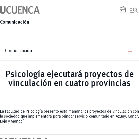
Saltar
manage_search
al
radio
contenido
Comunicación
add
Comunicación
add
Comunicación
Equipo
add
Psicología ejecutará proyectos de
Congresos
Servicios
Arquitectura
add
vinculación en cuatro provincias
Noticias
Artes y Humanidades
Academia
add
C. Sociales, Periodismo, Información y Derecho; Administración y Servicios
Eventos
ACORDES
C.Sociales
Academia
Admisión
Educación
Ciencia y Tecnología
Artes
Educación, Artes y Humanidades
Culturales
Bienestar
Industria y Construcción
Deportivos
Cultura
La Facultad de Psicología presentó esta mañana los proyectos de vinculación con
Ingeniería
Foro
Deportes
la sociedad que implementará para brindar servicio comunitario en Azuay, Cañar,
Ingeniería Industria y Construcción
Gestión
Epicentro de innovación
INgenieriaIndustria y Construcción
Loja y Manabí.
Innovación
Género
Ingenierías
Investigación
Gestión
Ingenierías, Tecnologías, Arquitectura, y Agropecuarias
Vinculación
Innovación
Salud Humana y Bienestar
Investigación