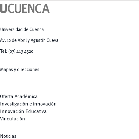
Tecnologías
MOVERU
y Agropecuarias
Posgrados
Radio Universitaria
Salud
Sostenibilidad
Vinculación
Universidad de Cuenca
Av. 12 de Abril y Agustín Cueva
Tel: (07) 413 4520
Mapas y direcciones
Oferta Académica
Investigación e innovación
Innovación Educativa
Vinculación
Noticias