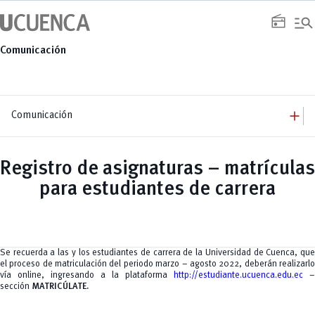
Saltar
manage_search
al
radio
contenido
Comunicación
add
Comunicación
add
Comunicación
Equipo
add
Registro de asignaturas – matrículas
Congresos
Servicios
Arquitectura
add
para estudiantes de carrera
Noticias
Artes y Humanidades
Academia
add
C. Sociales, Periodismo, Información y Derecho; Administración y Servicios
Eventos
ACORDES
C.Sociales
Academia
Admisión
Educación
Ciencia y Tecnología
Artes
Educación, Artes y Humanidades
Culturales
Bienestar
Industria y Construcción
Deportivos
Cultura
Se recuerda a las y los estudiantes de carrera de la Universidad de Cuenca, que
Ingeniería
Foro
Deportes
el proceso de matriculación del periodo marzo – agosto 2022, deberán realizarlo
Ingeniería Industria y Construcción
Gestión
Epicentro de innovación
INgenieriaIndustria y Construcción
vía online, ingresando a la plataforma
http://estudiante.ucuenca.edu.ec
–
Innovación
Género
Ingenierías
sección
MATRICÚLATE.
Investigación
Gestión
Ingenierías, Tecnologías, Arquitectura, y Agropecuarias
Vinculación
Innovación
Salud Humana y Bienestar
Investigación