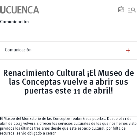
Saltar
manage_search
al
radio
contenido
Comunicación
add
Comunicación
add
Comunicación
Equipo
add
Renacimiento Cultural ¡El Museo de
Congresos
Servicios
Arquitectura
add
las Conceptas vuelve a abrir sus
Noticias
Artes y Humanidades
Academia
add
C. Sociales, Periodismo, Información y Derecho; Administración y Servicios
Eventos
puertas este 11 de abril!
ACORDES
C.Sociales
Academia
Admisión
Educación
Ciencia y Tecnología
Artes
Educación, Artes y Humanidades
Culturales
Bienestar
Industria y Construcción
Deportivos
Cultura
Ingeniería
Foro
Deportes
Ingeniería Industria y Construcción
Gestión
Epicentro de innovación
El Museo del Monasterio de las Conceptas reabrirá sus puertas. Desde el 11 de
INgenieriaIndustria y Construcción
Innovación
Género
abril de 2023 volverá a ofrecer los servicios culturales de los que nos hemos visto
Ingenierías
Investigación
Gestión
privados los últimos tres años desde que este espacio cultural, por falta de
Ingenierías, Tecnologías, Arquitectura, y Agropecuarias
Vinculación
Innovación
Salud Humana y Bienestar
recursos, se vio obligado a cerrar.
Investigación