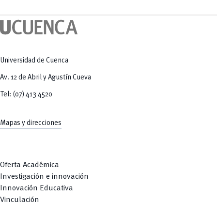
Tecnologías
MOVERU
y Agropecuarias
Posgrados
Radio Universitaria
Salud
Sostenibilidad
Vinculación
Universidad de Cuenca
Av. 12 de Abril y Agustín Cueva
Tel: (07) 413 4520
Mapas y direcciones
Oferta Académica
Investigación e innovación
Innovación Educativa
Vinculación