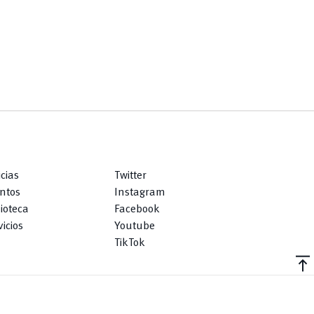
icias
Twitter
ntos
Instagram
lioteca
Facebook
icios
Youtube
TikTok
vertical_align_top