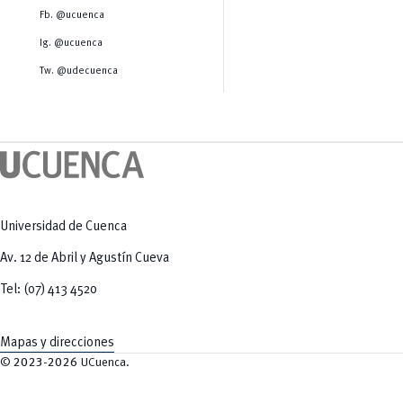
Salud Humana y Bienestar
Radio Universitaria
Fb. @ucuenca
Tecnologías
Salud
y Agropecuarias
Sostenibilidad
Ig. @ucuenca
Vinculación
Tw. @udecuenca
Universidad de Cuenca
Av. 12 de Abril y Agustín Cueva
Tel: (07) 413 4520
Mapas y direcciones
©
2023-2026
UCuenca.