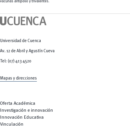
Tecnologías
vacunas antipolio y trivalentes.
MOVERU
y Agropecuarias
Posgrados
Radio Universitaria
Salud
Sostenibilidad
Vinculación
Universidad de Cuenca
Av. 12 de Abril y Agustín Cueva
Tel: (07) 413 4520
Mapas y direcciones
Oferta Académica
Investigación e innovación
Innovación Educativa
Vinculación