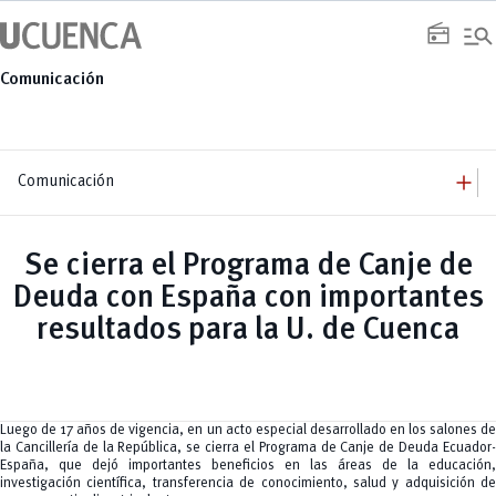
Saltar
manage_search
al
radio
contenido
Comunicación
add
Comunicación
add
Comunicación
Equipo
add
Se cierra el Programa de Canje de
Congresos
Servicios
Arquitectura
add
Deuda con España con importantes
Noticias
Artes y Humanidades
Academia
add
C. Sociales, Periodismo, Información y Derecho; Administración y Servicios
Eventos
resultados para la U. de Cuenca
ACORDES
C.Sociales
Academia
Admisión
Educación
Ciencia y Tecnología
Artes
Educación, Artes y Humanidades
Culturales
Bienestar
Industria y Construcción
Deportivos
Cultura
Ingeniería
Foro
Deportes
Ingeniería Industria y Construcción
Gestión
Epicentro de innovación
Luego de 17 años de vigencia, en un acto especial desarrollado en los salones de
INgenieriaIndustria y Construcción
Innovación
Género
la Cancillería de la República, se cierra el Programa de Canje de Deuda Ecuador-
Ingenierías
Investigación
Gestión
España, que dejó importantes beneficios en las áreas de la educación,
Ingenierías, Tecnologías, Arquitectura, y Agropecuarias
Vinculación
Innovación
Salud Humana y Bienestar
investigación científica, transferencia de conocimiento, salud y adquisición de
Investigación