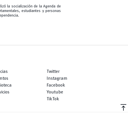
izó la socialización de la Agenda de
rtamentales, estudiantes y personas
dependencia.
icias
Twitter
ntos
Instagram
lioteca
Facebook
icios
Youtube
TikTok
vertical_align_top