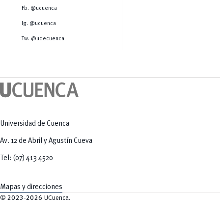
Salud Humana y Bienestar
Radio Universitaria
Fb. @ucuenca
Tecnologías
Salud
y Agropecuarias
Sostenibilidad
Ig. @ucuenca
Vinculación
Tw. @udecuenca
Universidad de Cuenca
Av. 12 de Abril y Agustín Cueva
Tel: (07) 413 4520
Mapas y direcciones
©
2023-2026
UCuenca.