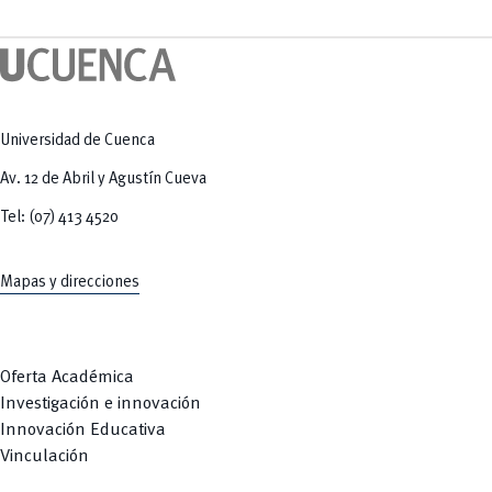
Tecnologías
MOVERU
y Agropecuarias
Posgrados
Radio Universitaria
Salud
Sostenibilidad
Vinculación
Universidad de Cuenca
Av. 12 de Abril y Agustín Cueva
Tel: (07) 413 4520
Mapas y direcciones
Oferta Académica
Investigación e innovación
Innovación Educativa
Vinculación