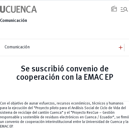
Saltar
manage_search
al
radio
contenido
Comunicación
add
Comunicación
add
Comunicación
Equipo
add
Se suscribió convenio de
Congresos
Servicios
Arquitectura
add
cooperación con la EMAC EP
Noticias
Artes y Humanidades
Academia
add
C. Sociales, Periodismo, Información y Derecho; Administración y Servicios
Eventos
ACORDES
C.Sociales
Academia
Admisión
Educación
Ciencia y Tecnología
Artes
Educación, Artes y Humanidades
Culturales
Bienestar
Industria y Construcción
Deportivos
Cultura
Con el objetivo de aunar esfuerzos, recursos económicos, técnicos y humanos
Ingeniería
Foro
Deportes
para la ejecución del “Proyecto piloto para el Análisis Social de Ciclo de Vida del
Ingeniería Industria y Construcción
Gestión
Epicentro de innovación
INgenieriaIndustria y Construcción
sistema de reciclaje del cantón Cuenca” y el “Proyecto ResCue – Gestión
Innovación
Género
Ingenierías
responsable y sostenible de residuos electrónicos en Cuenca / Ecuador”, se firmó
Investigación
Gestión
Ingenierías, Tecnologías, Arquitectura, y Agropecuarias
un convenio de cooperación interinstitucional entre la Universidad de Cuenca y la
Vinculación
Innovación
Salud Humana y Bienestar
EMAC EP.
Investigación