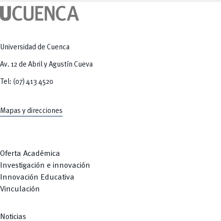
Tecnologías
MOVERU
y Agropecuarias
Posgrados
Radio Universitaria
Salud
Sostenibilidad
Vinculación
Universidad de Cuenca
Av. 12 de Abril y Agustín Cueva
Tel: (07) 413 4520
Mapas y direcciones
Oferta Académica
Investigación e innovación
Innovación Educativa
Vinculación
Noticias