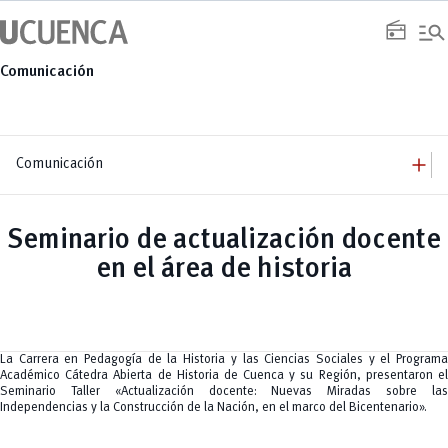
Saltar
manage_search
al
radio
contenido
Comunicación
add
Comunicación
add
Comunicación
Equipo
add
Seminario de actualización docente
Congresos
Servicios
Arquitectura
add
en el área de historia
Noticias
Artes y Humanidades
Academia
add
C. Sociales, Periodismo, Información y Derecho; Administración y Servicios
Eventos
ACORDES
C.Sociales
Academia
Admisión
Educación
Ciencia y Tecnología
Artes
Educación, Artes y Humanidades
Culturales
Bienestar
Industria y Construcción
Deportivos
Cultura
La Carrera en Pedagogía de la Historia y las Ciencias Sociales y el Programa
Ingeniería
Foro
Deportes
Académico Cátedra Abierta de Historia de Cuenca y su Región, presentaron el
Ingeniería Industria y Construcción
Gestión
Epicentro de innovación
INgenieriaIndustria y Construcción
Seminario Taller «Actualización docente: Nuevas Miradas sobre las
Innovación
Género
Ingenierías
Independencias y la Construcción de la Nación, en el marco del Bicentenario».
Investigación
Gestión
Ingenierías, Tecnologías, Arquitectura, y Agropecuarias
Vinculación
Innovación
Salud Humana y Bienestar
Investigación