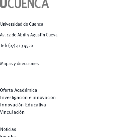
Tecnologías
MOVERU
y Agropecuarias
Posgrados
Radio Universitaria
Salud
Sostenibilidad
Universidad de Cuenca
Vinculación
Av. 12 de Abril y Agustín Cueva
Tel: (07) 413 4520
Mapas y direcciones
Oferta Académica
Investigación e innovación
Innovación Educativa
Vinculación
Noticias