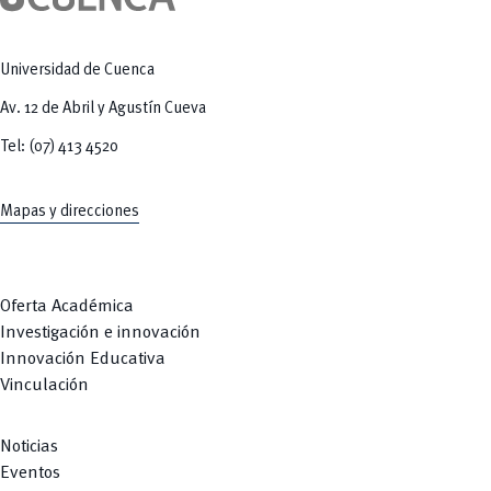
Tecnologías
MOVERU
y Agropecuarias
Posgrados
Radio Universitaria
Salud
Universidad de Cuenca
Sostenibilidad
Vinculación
Av. 12 de Abril y Agustín Cueva
Tel: (07) 413 4520
Mapas y direcciones
Oferta Académica
Investigación e innovación
Innovación Educativa
Vinculación
Noticias
Eventos