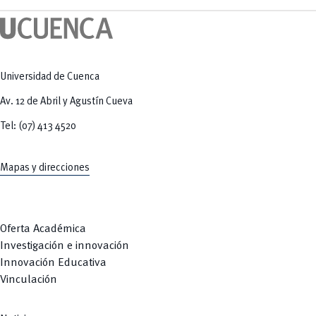
Tecnologías
MOVERU
y Agropecuarias
Posgrados
Radio Universitaria
Salud
Sostenibilidad
Vinculación
Universidad de Cuenca
Av. 12 de Abril y Agustín Cueva
Tel: (07) 413 4520
Mapas y direcciones
Oferta Académica
Investigación e innovación
Innovación Educativa
Vinculación