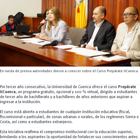
Tecnologías
MOVERU
y Agropecuarias
Posgrados
Radio Universitaria
Salud
Sostenibilidad
Vinculación
En rueda de prensa autoridades dieron a conocer sobre el Curso Prepárate UCuenca.
Por tercer año consecutivo, la Universidad de Cuenca ofrece el curso
Prepárate
UCuenca
, un programa gratuito, opcional y 100 % virtual, dirigido a estudiantes
de tercer año de bachillerato y a bachilleres de años anteriores que aspiran a
ingresar a la institución.
El curso está abierto a estudiantes de cualquier institución educativa (fiscal,
fiscomisional o particular), de zonas urbanas o rurales, de los regímenes Sierra o
Costa, así como a estudiantes extranjeros.
Esta iniciativa reafirma el compromiso institucional con la educación superior,
brindando a los aspirantes la oportunidad de fortalecer sus conocimientos antes