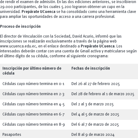
de rendir el examen de admisión. En las dos ediciones anteriores, se inscribieron
29.000 participantes, de los cuales 5.200 lograron obtener un cupo en la
universidad.
Prepárate UCuenca
se ha consolidado como una herramienta clave
para ampliar las oportunidades de acceso a una carrera profesional.
Proceso de inscripción
El director de Vinculación con la Sociedad, David Acurio, informó que las
inscripciones se realizarán exclusivamente a través de la página web
www.ucuenca.edu.ec
, en el enlace destinado a
Prepárate UCuenca
. Los
interesados deberán contar con una cuenta de Gmail activa y matricularse según
el último dígito de su cédula, conforme al siguiente cronograma:
Inscripción por último número de
Fechas de inscripción
cédula
Cédulas cuyo número termina en 0-1
Del 26 al 27 de febrero 2025
Cédulas cuyo número termina en 2-3
Del 28 de febrero al 1 de marzo 2025
Cédulas cuyo número termina en 4-5
Del 2 al 3 de marzo 2025
Cédulas cuyo número termina en 6-7
Del 4 al 5 de marzo de 2025
Cédulas cuyo número termina en 8-9
Del 6 al 7 de marzo de 2025
Pasaportes
Del 8 al 9 de marzo 2024