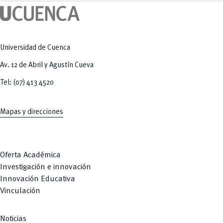
Tecnologías
MOVERU
y Agropecuarias
Posgrados
Radio Universitaria
Salud
Sostenibilidad
Vinculación
Universidad de Cuenca
Av. 12 de Abril y Agustín Cueva
Tel: (07) 413 4520
Mapas y direcciones
Oferta Académica
Investigación e innovación
Innovación Educativa
Vinculación
Noticias