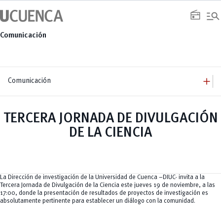
Saltar
manage_search
al
radio
contenido
Comunicación
add
Comunicación
add
Comunicación
Equipo
add
TERCERA JORNADA DE DIVULGACIÓN
Congresos
Servicios
Arquitectura
add
DE LA CIENCIA
Noticias
Artes y Humanidades
Academia
add
C. Sociales, Periodismo, Información y Derecho; Administración y Servicios
Eventos
ACORDES
C.Sociales
Academia
Admisión
Educación
Ciencia y Tecnología
Artes
Educación, Artes y Humanidades
Culturales
Bienestar
Industria y Construcción
Deportivos
Cultura
La Dirección de investigación de la Universidad de Cuenca –DIUC- invita a la
Ingeniería
Foro
Deportes
Tercera Jornada de Divulgación de la Ciencia este jueves 19 de noviembre, a las
Ingeniería Industria y Construcción
Gestión
Epicentro de innovación
INgenieriaIndustria y Construcción
17:00, donde la presentación de resultados de proyectos de investigación es
Innovación
Género
Ingenierías
absolutamente pertinente para establecer un diálogo con la comunidad.
Investigación
Gestión
Ingenierías, Tecnologías, Arquitectura, y Agropecuarias
Vinculación
Innovación
Salud Humana y Bienestar
Investigación