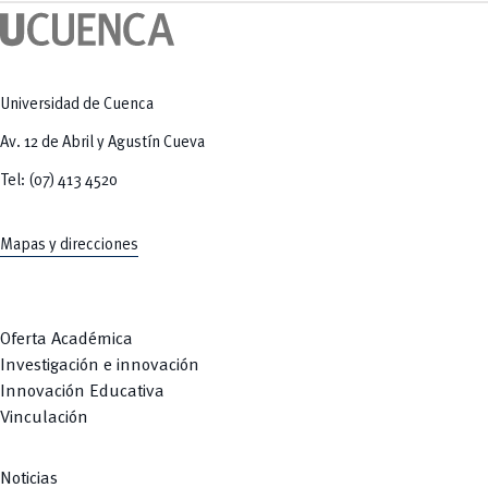
Tecnologías
MOVERU
y Agropecuarias
Posgrados
Radio Universitaria
Salud
Sostenibilidad
Vinculación
Universidad de Cuenca
Av. 12 de Abril y Agustín Cueva
Tel: (07) 413 4520
Mapas y direcciones
Oferta Académica
Investigación e innovación
Innovación Educativa
Vinculación
Noticias