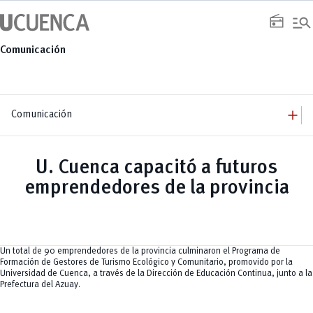
Saltar
manage_search
al
radio
contenido
Comunicación
add
Comunicación
add
Comunicación
Equipo
add
U. Cuenca capacitó a futuros
Congresos
Servicios
Arquitectura
add
emprendedores de la provincia
Noticias
Artes y Humanidades
Academia
add
C. Sociales, Periodismo, Información y Derecho; Administración y Servicios
Eventos
ACORDES
C.Sociales
Academia
Admisión
Educación
Ciencia y Tecnología
Artes
Educación, Artes y Humanidades
Culturales
Bienestar
Industria y Construcción
Deportivos
Cultura
Un total de 90 emprendedores de la provincia culminaron el Programa de
Ingeniería
Foro
Deportes
Formación de Gestores de Turismo Ecológico y Comunitario, promovido por la
Ingeniería Industria y Construcción
Gestión
Epicentro de innovación
INgenieriaIndustria y Construcción
Universidad de Cuenca, a través de la Dirección de Educación Continua, junto a la
Innovación
Género
Ingenierías
Prefectura del Azuay.
Investigación
Gestión
Ingenierías, Tecnologías, Arquitectura, y Agropecuarias
Vinculación
Innovación
Salud Humana y Bienestar
Investigación