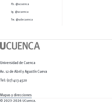
Salud Humana y Bienestar
Radio Universitaria
Fb. @ucuenca
Tecnologías
Salud
y Agropecuarias
Sostenibilidad
Ig. @ucuenca
Vinculación
Tw. @udecuenca
Universidad de Cuenca
Av. 12 de Abril y Agustín Cueva
Tel: (07) 413 4520
Mapas y direcciones
©
2023-2026
UCuenca.