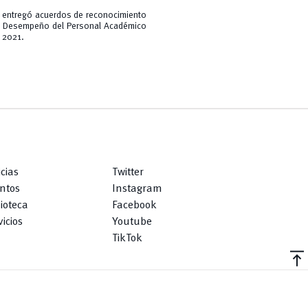
ón entregó acuerdos de reconocimiento
 al Desempeño del Personal Académico
 2021.
icias
Twitter
ntos
Instagram
lioteca
Facebook
icios
Youtube
TikTok
vertical_align_top