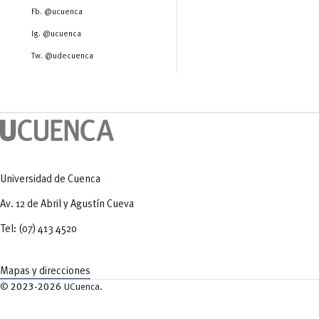
Salud Humana y Bienestar
Radio Universitaria
Fb. @ucuenca
Tecnologías
Salud
y Agropecuarias
Sostenibilidad
Ig. @ucuenca
Vinculación
Tw. @udecuenca
Universidad de Cuenca
Av. 12 de Abril y Agustín Cueva
Tel: (07) 413 4520
Mapas y direcciones
©
2023-2026
UCuenca.