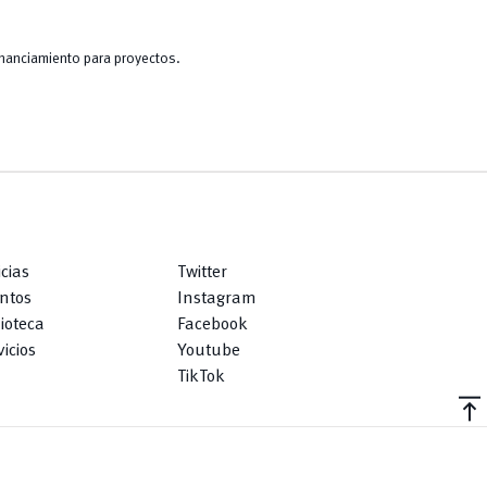
financiamiento para proyectos.
icias
Twitter
ntos
Instagram
lioteca
Facebook
icios
Youtube
TikTok
vertical_align_top