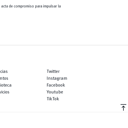
n acta de compromiso para impulsar la
icias
Twitter
ntos
Instagram
lioteca
Facebook
icios
Youtube
TikTok
vertical_align_top