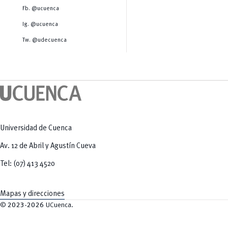
Salud Humana y Bienestar
Radio Universitaria
Fb. @ucuenca
Tecnologías
Salud
y Agropecuarias
Sostenibilidad
Ig. @ucuenca
Vinculación
Tw. @udecuenca
Universidad de Cuenca
Av. 12 de Abril y Agustín Cueva
Tel: (07) 413 4520
Mapas y direcciones
©
2023-2026
UCuenca.