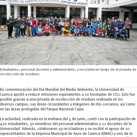
Tecnologías
MOVERU
y Agropecuarias
Posgrados
Radio Universitaria
Salud
Sostenibilidad
Vinculación
Estudiantes, personal docente y administrativo, y recicladoras luego de la jornada de
recolección de residuos.
En conmemoración del Día Mundial del Medio Ambiente, la Universidad de
Cuenca aportó a reducir emisiones equivalentes a 10 toneladas de CO
2
. Esto fue
posible gracias a una jornada de recolección de residuos realizada en los
diversos campus, sus áreas circundantes y márgenes de ríos cercanos; así como
en las áreas protegidas del Parque Nacional Cajas.
La actividad, realizada en la mañana del 5 de junio, contó con la participación de
470 estudiantes, 30 miembros del personal administrativo y 22 docentes de la
Universidad. Además, colaboraron 19 recicladoras y se recibió el apoyo de 10
representantes de la Empresa Municipal de Aseo de Cuenca (EMAC) y seis de la