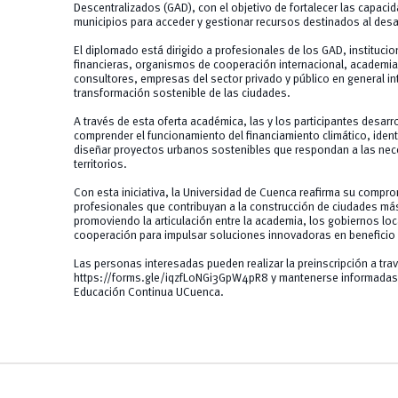
Descentralizados (GAD), con el objetivo de fortalecer las capacid
municipios para acceder y gestionar recursos destinados al desa
El diplomado está dirigido a profesionales de los GAD, instituci
financieras, organismos de cooperación internacional, academia,
consultores, empresas del sector privado y público en general in
transformación sostenible de las ciudades.
A través de esta oferta académica, las y los participantes desar
comprender el funcionamiento del financiamiento climático, ident
diseñar proyectos urbanos sostenibles que respondan a las nece
territorios.
Con esta iniciativa, la Universidad de Cuenca reafirma su compr
profesionales que contribuyan a la construcción de ciudades más 
promoviendo la articulación entre la academia, los gobiernos lo
cooperación para impulsar soluciones innovadoras en beneficio 
Las personas interesadas pueden realizar la preinscripción a trav
https://forms.gle/iqzfLoNGi3GpW4pR8
y mantenerse informadas 
Educación Continua UCuenca.