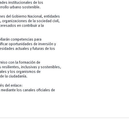
ades institucionales de los
rrollo urbano sostenible.
ones del Gobierno Nacional, entidades
 organizaciones de la sociedad civil,
teresados en contribuir a la
rollarán competencias para
ificar oportunidades de inversión y
sidades actuales y futuras de los
omiso con la formación de
resilientes, inclusivas y sostenibles,
cales y los organismos de
de la ciudadanía.
és del enlace:
mediante los canales oficiales de