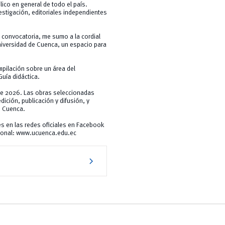
lico en general de todo el país.
estigación, editoriales independientes
convocatoria, me sumo a la cordial
Universidad de Cuenca, un espacio para
pilación sobre un área del
Guía didáctica.
de 2026. Las obras seleccionadas
ición, publicación y difusión, y
e Cuenca.
es en las redes oficiales en Facebook
cional: www.ucuenca.edu.ec
chevron_right