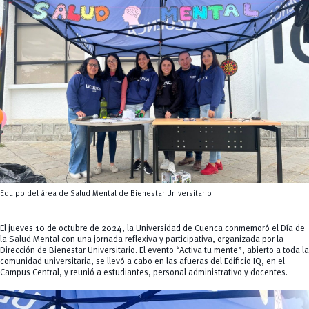
Tecnologías
MOVERU
y Agropecuarias
Posgrados
Radio Universitaria
Salud
Sostenibilidad
Vinculación
Equipo del área de Salud Mental de Bienestar Universitario
El jueves 10 de octubre de 2024, la Universidad de Cuenca conmemoró el Día de
la Salud Mental con una jornada reflexiva y participativa, organizada por la
Dirección de Bienestar Universitario. El evento “Activa tu mente”, abierto a toda la
comunidad universitaria, se llevó a cabo en las afueras del Edificio IQ, en el
Campus Central, y reunió a estudiantes, personal administrativo y docentes.