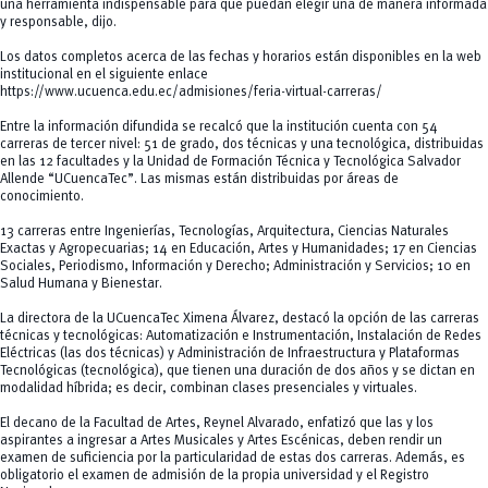
una herramienta indispensable para que puedan elegir una de manera informada
y responsable, dijo.
Los datos completos acerca de las fechas y horarios están disponibles en la web
institucional en el siguiente enlace
https://www.ucuenca.edu.ec/admisiones/feria-virtual-carreras/
Entre la información difundida se recalcó que la institución cuenta con 54
carreras de tercer nivel: 51 de grado, dos técnicas y una tecnológica, distribuidas
en las 12 facultades y la Unidad de Formación Técnica y Tecnológica Salvador
Allende “UCuencaTec”. Las mismas están distribuidas por áreas de
conocimiento.
13 carreras entre Ingenierías, Tecnologías, Arquitectura, Ciencias Naturales
Exactas y Agropecuarias; 14 en Educación, Artes y Humanidades; 17 en Ciencias
Sociales, Periodismo, Información y Derecho; Administración y Servicios; 10 en
Salud Humana y Bienestar.
La directora de la UCuencaTec Ximena Álvarez, destacó la opción de las carreras
técnicas y tecnológicas: Automatización e Instrumentación, Instalación de Redes
Eléctricas (las dos técnicas) y Administración de Infraestructura y Plataformas
Tecnológicas (tecnológica), que tienen una duración de dos años y se dictan en
modalidad híbrida; es decir, combinan clases presenciales y virtuales.
El decano de la Facultad de Artes, Reynel Alvarado, enfatizó que las y los
aspirantes a ingresar a Artes Musicales y Artes Escénicas, deben rendir un
examen de suficiencia por la particularidad de estas dos carreras. Además, es
obligatorio el examen de admisión de la propia universidad y el Registro