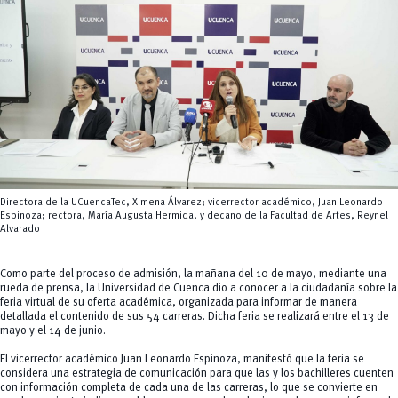
Tecnologías
MOVERU
y Agropecuarias
Posgrados
Radio Universitaria
Salud
Sostenibilidad
Vinculación
Directora de la UCuencaTec, Ximena Álvarez; vicerrector académico, Juan Leonardo
Espinoza; rectora, María Augusta Hermida, y decano de la Facultad de Artes, Reynel
Alvarado
Como parte del proceso de admisión, la mañana del 10 de mayo, mediante una
rueda de prensa, la Universidad de Cuenca dio a conocer a la ciudadanía sobre la
feria virtual de su oferta académica, organizada para informar de manera
detallada el contenido de sus 54 carreras. Dicha feria se realizará entre el 13 de
mayo y el 14 de junio.
El vicerrector académico Juan Leonardo Espinoza, manifestó que la feria se
considera una estrategia de comunicación para que las y los bachilleres cuenten
con información completa de cada una de las carreras, lo que se convierte en