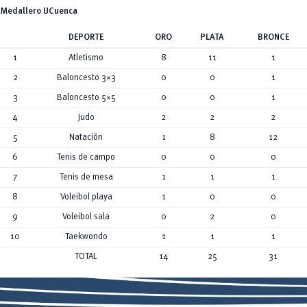
Medallero UCuenca
DEPORTE
ORO
PLATA
BRONCE
1
Atletismo
8
11
1
2
Baloncesto 3×3
0
0
1
3
Baloncesto 5×5
0
0
1
4
Judo
2
2
2
5
Natación
1
8
12
6
Tenis de campo
0
0
0
7
Tenis de mesa
1
1
1
8
Voleibol playa
1
0
0
9
Voleibol sala
0
2
0
10
Taekwondo
1
1
1
TOTAL
14
25
31