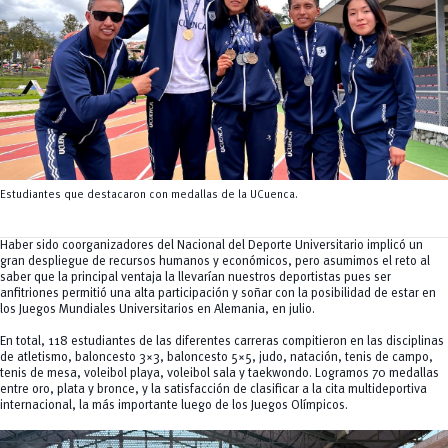
Tecnologías
MOVERU
y Agropecuarias
Posgrados
Radio Universitaria
Salud
Sostenibilidad
Vinculación
Estudiantes que destacaron con medallas de la UCuenca.
Haber sido coorganizadores del Nacional del Deporte Universitario implicó un
gran despliegue de recursos humanos y económicos, pero asumimos el reto al
saber que la principal ventaja la llevarían nuestros deportistas pues ser
anfitriones permitió una alta participación y soñar con la posibilidad de estar en
los Juegos Mundiales Universitarios en Alemania, en julio.
En total, 118 estudiantes de las diferentes carreras compitieron en las disciplinas
de atletismo, baloncesto 3×3, baloncesto 5×5, judo, natación, tenis de campo,
tenis de mesa, voleibol playa, voleibol sala y taekwondo. Logramos 70 medallas
entre oro, plata y bronce, y la satisfacción de clasificar a la cita multideportiva
internacional, la más importante luego de los Juegos Olímpicos.