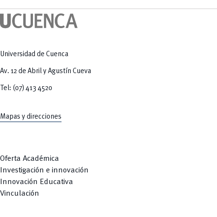
Tecnologías
MOVERU
y Agropecuarias
Posgrados
Radio Universitaria
Salud
Sostenibilidad
Vinculación
Universidad de Cuenca
Av. 12 de Abril y Agustín Cueva
Tel: (07) 413 4520
Mapas y direcciones
Oferta Académica
Investigación e innovación
Innovación Educativa
Vinculación