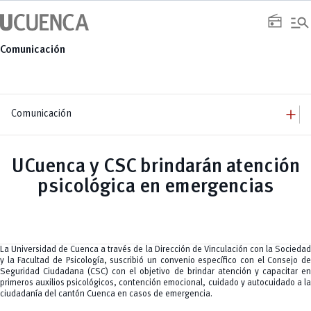
Saltar
manage_search
al
radio
contenido
Comunicación
add
Comunicación
add
Comunicación
Equipo
add
UCuenca y CSC brindarán atención
Congresos
Servicios
Arquitectura
add
psicológica en emergencias
Noticias
Artes y Humanidades
Academia
add
C. Sociales, Periodismo, Información y Derecho; Administración y Servicios
Eventos
ACORDES
C.Sociales
Academia
Admisión
Educación
Ciencia y Tecnología
Artes
Educación, Artes y Humanidades
Culturales
Bienestar
Industria y Construcción
Deportivos
Cultura
La Universidad de Cuenca a través de la Dirección de Vinculación con la Sociedad
Ingeniería
Foro
Deportes
y la Facultad de Psicología, suscribió un convenio específico con el Consejo de
Ingeniería Industria y Construcción
Gestión
Epicentro de innovación
INgenieriaIndustria y Construcción
Seguridad Ciudadana (CSC) con el objetivo de brindar atención y capacitar en
Innovación
Género
Ingenierías
primeros auxilios psicológicos, contención emocional, cuidado y autocuidado a la
Investigación
Gestión
Ingenierías, Tecnologías, Arquitectura, y Agropecuarias
ciudadanía del cantón Cuenca en casos de emergencia.
Vinculación
Innovación
Salud Humana y Bienestar
Investigación