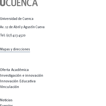
Tecnologías
MOVERU
y Agropecuarias
Posgrados
Radio Universitaria
Salud
Sostenibilidad
Universidad de Cuenca
Vinculación
Av. 12 de Abril y Agustín Cueva
Tel: (07) 413 4520
Mapas y direcciones
Oferta Académica
Investigación e innovación
Innovación Educativa
Vinculación
Noticias