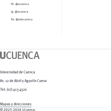
Salud Humana y Bienestar
Radio Universitaria
Fb. @ucuenca
Tecnologías
Salud
y Agropecuarias
Sostenibilidad
Ig. @ucuenca
Vinculación
Tw. @udecuenca
Universidad de Cuenca
Av. 12 de Abril y Agustín Cueva
Tel: (07) 413 4520
Mapas y direcciones
©
2023-2026
UCuenca.