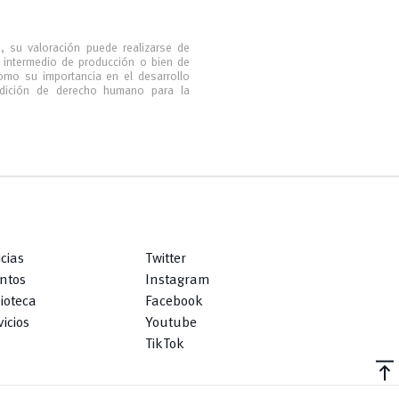
, su valoración puede realizarse de
 intermedio de producción o bien de
omo su importancia en el desarrollo
condición de derecho humano para la
icias
Twitter
ntos
Instagram
lioteca
Facebook
icios
Youtube
TikTok
vertical_align_top