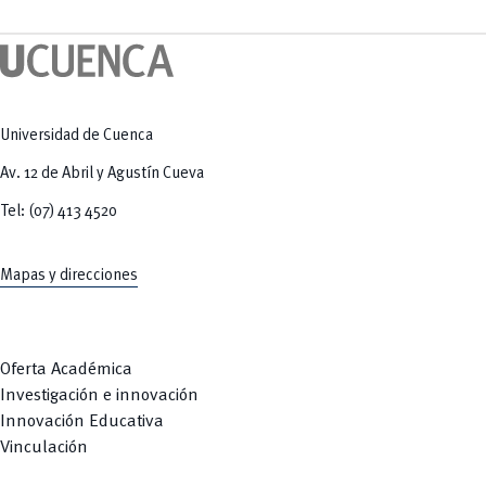
Tecnologías
MOVERU
y Agropecuarias
Posgrados
Radio Universitaria
Salud
Sostenibilidad
Vinculación
Universidad de Cuenca
Av. 12 de Abril y Agustín Cueva
Tel: (07) 413 4520
Mapas y direcciones
Oferta Académica
Investigación e innovación
Innovación Educativa
Vinculación