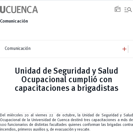
Saltar
manage_search
al
radio
contenido
Comunicación
add
Comunicación
add
Comunicación
Equipo
add
Unidad de Seguridad y Salud
Congresos
Servicios
Arquitectura
add
Ocupacional cumplió con
Noticias
Artes y Humanidades
Academia
add
C. Sociales, Periodismo, Información y Derecho; Administración y Servicios
Eventos
capacitaciones a brigadistas
ACORDES
C.Sociales
Academia
Admisión
Educación
Ciencia y Tecnología
Artes
Educación, Artes y Humanidades
Culturales
Bienestar
Industria y Construcción
Deportivos
Cultura
Ingeniería
Foro
Deportes
Ingeniería Industria y Construcción
Gestión
Epicentro de innovación
Del miércoles 20 al viernes 22 de octubre, la Unidad de Seguridad y Salud
INgenieriaIndustria y Construcción
Innovación
Género
Ocupacional de la Universidad de Cuenca destinó tres capacitaciones a más de
Ingenierías
Investigación
Gestión
100 funcionarios de distintas facultades quienes conforman las brigadas contra
Ingenierías, Tecnologías, Arquitectura, y Agropecuarias
Vinculación
Innovación
Salud Humana y Bienestar
incendios, primeros auxilios y, de evacuación y rescate.
Investigación