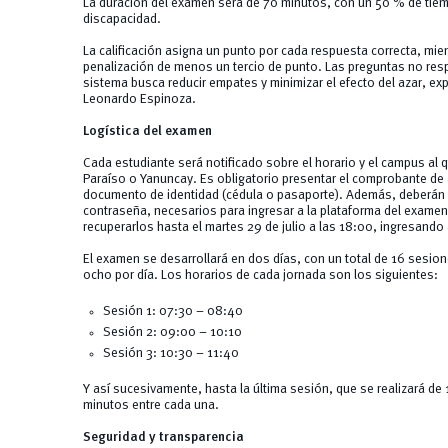
La duración del examen será de 70 minutos, con un 50 % de tie
discapacidad.
La calificación asigna un punto por cada respuesta correcta, mie
penalización de menos un tercio de punto. Las preguntas no resp
sistema busca reducir empates y minimizar el efecto del azar, exp
Leonardo Espinoza.
Logística del examen
Cada estudiante será notificado sobre el horario y el campus al q
Paraíso o Yanuncay. Es obligatorio presentar el comprobante de
documento de identidad (cédula o pasaporte). Además, deberán t
contraseña, necesarios para ingresar a la plataforma del examen
recuperarlos hasta el martes 29 de julio a las 18:00, ingresando
El examen se desarrollará en dos días, con un total de 16 sesion
ocho por día. Los horarios de cada jornada son los siguientes:
Sesión 1: 07:30 – 08:40
Sesión 2: 09:00 – 10:10
Sesión 3: 10:30 – 11:40
Y así sucesivamente, hasta la última sesión, que se realizará de
minutos entre cada una.
Seguridad y transparencia