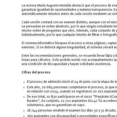
La rectora María Augusta Hermida destacó que el proceso de eva
garantizar igualdad de oportunidades y máxima transparencia. E
automáticamente minutos antes de cada sesión mediante un sis
Cada sesión contará con un examen distinto, aunque con el mismo
se presentan en orden aleatorio, por lo que ningún estudiante te
mismo orden de preguntas que otro. Además, cada conjunto de 
individualmente, por lo que cualquier intento de filtrar o fotograf
El sistema informático bloquea el acceso a otras páginas, captur
externas. Si se detecta alguna irregularidad, el sistema cerrará
Entre las recomendaciones generales, se recuerda llevar lápiz y 
hojas para cálculos. Solo podrán asistir con acompañamiento q
una condición de discapacidad y hayan solicitado asistencia.
Cifras del proceso
El proceso de admisión inició el 24 de junio con la etapa de i
Este año, 20 684 personas completaron el proceso, lo que r
en relación con 2024, cuando se registraron 20 162 aspirant
De ese total, 10 830 participaron en el curso “Prepárate UCu
Rurales”. En conjunto, 12 702 aspirantes (61,41 %) accedier
voluntarios, que no garantizan un cupo.
18 744 personas rendirán el examen los días 30 y 31 de julio.
360 aspirantes con discapacidad o necesidades específicas l