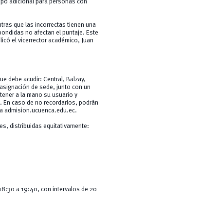
mpo adicional para personas con
ntras que las incorrectas tienen una
ondidas no afectan el puntaje. Este
licó el vicerrector académico, Juan
ue debe acudir: Central, Balzay,
 asignación de sede, junto con un
ener a la mano su usuario y
. En caso de no recordarlos, podrán
 a
admision.ucuenca.edu.ec
.
es, distribuidas equitativamente:
 18:30 a 19:40, con intervalos de 20