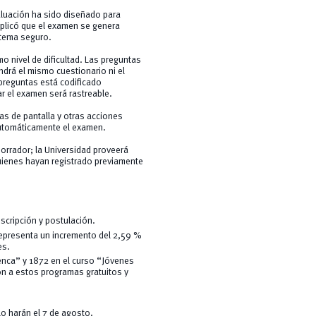
luación ha sido diseñado para
xplicó que el examen se genera
tema seguro.
 nivel de dificultad. Las preguntas
ndrá el mismo cuestionario ni el
preguntas está codificado
iar el examen será rastreable.
as de pantalla y otras acciones
 automáticamente el examen.
borrador; la Universidad proveerá
uienes hayan registrado previamente
nscripción y postulación.
epresenta un incremento del 2,59 %
es.
enca” y 1872 en el curso “Jóvenes
on a estos programas gratuitos y
o harán el 7 de agosto.