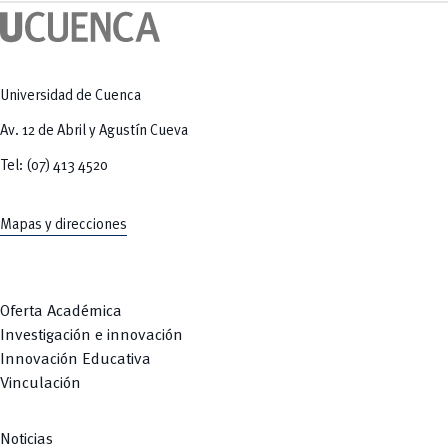
Tecnologías
MOVERU
y Agropecuarias
Posgrados
Radio Universitaria
Salud
Sostenibilidad
Vinculación
Universidad de Cuenca
Av. 12 de Abril y Agustín Cueva
Tel: (07) 413 4520
Mapas y direcciones
Oferta Académica
Investigación e innovación
Innovación Educativa
Vinculación
Noticias