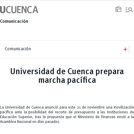
Saltar
manage_search
al
radio
contenido
Comunicación
add
Comunicación
add
Comunicación
Equipo
add
Universidad de Cuenca prepara
Congresos
Servicios
Arquitectura
add
marcha pacífica
Noticias
Artes y Humanidades
Academia
add
C. Sociales, Periodismo, Información y Derecho; Administración y Servicios
Eventos
ACORDES
C.Sociales
Academia
Admisión
Educación
Ciencia y Tecnología
Artes
Educación, Artes y Humanidades
Culturales
Bienestar
Industria y Construcción
Deportivos
Cultura
La Universidad de Cuenca anunció para este 21 de noviembre una movilización
Ingeniería
Foro
Deportes
pacífica ante la posibilidad del recorte de presupuesto a las Instituciones de
Ingeniería Industria y Construcción
Gestión
Epicentro de innovación
INgenieriaIndustria y Construcción
Educación Superior, tras la propuesta que el Ministerio de Finanzas envió a la
Innovación
Género
Ingenierías
Asamblea Nacional en días pasados.
Investigación
Gestión
Ingenierías, Tecnologías, Arquitectura, y Agropecuarias
Vinculación
Innovación
Salud Humana y Bienestar
Investigación