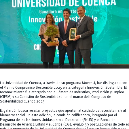
Tecnologías
MOVERU
y Agropecuarias
Posgrados
Radio Universitaria
Salud
Sostenibilidad
Vinculación
La Universidad de Cuenca, a través de su programa Mover U, fue distinguida con
el Premio Compromiso Sostenible 2025 en la categoría
Innovación Sostenible
. El
reconocimiento fue otorgado por la Cámara de Industrias, Producción y Empleo
(CIPEM) y su Comisión de Sostenibilidad, en el marco del I Congreso de
Sostenibilidad Cuenca 2025.
El galardón busca resaltar proyectos que aporten al cuidado del ecosistema y al
bienestar social. En esta edición, la comisión calificadora, integrada por el
Programa de las Naciones Unidas para el Desarrollo (PNUD) y el Banco de
Desarrollo de América Latina y el Caribe (CAF), evaluó 59 postulaciones de todo el