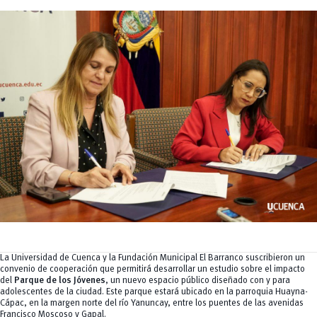
Tecnologías
MOVERU
y Agropecuarias
Posgrados
Radio Universitaria
Salud
Sostenibilidad
Vinculación
La Universidad de Cuenca y la Fundación Municipal El Barranco suscribieron un
convenio de cooperación que permitirá desarrollar un estudio sobre el impacto
del
Parque de los Jóvenes
, un nuevo espacio público diseñado con y para
adolescentes de la ciudad. Este parque estará ubicado en la parroquia Huayna-
Cápac, en la margen norte del río Yanuncay, entre los puentes de las avenidas
Francisco Moscoso y Gapal.