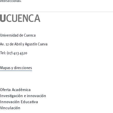
Tecnologías
interseccional».
MOVERU
y Agropecuarias
Posgrados
Radio Universitaria
Salud
Sostenibilidad
Vinculación
Universidad de Cuenca
Av. 12 de Abril y Agustín Cueva
Tel: (07) 413 4520
Mapas y direcciones
Oferta Académica
Investigación e innovación
Innovación Educativa
Vinculación