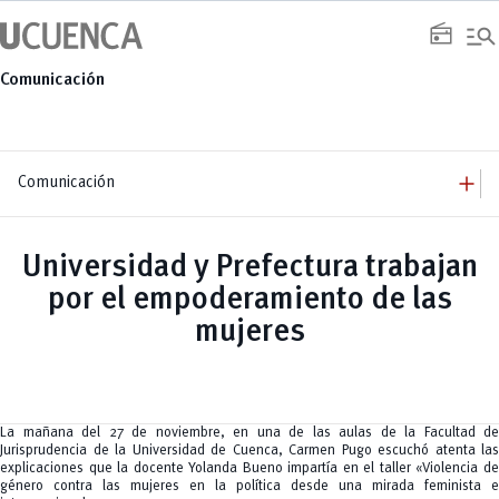
Saltar
manage_search
al
radio
contenido
Comunicación
add
Comunicación
add
Comunicación
Equipo
add
Universidad y Prefectura trabajan
Congresos
Servicios
Arquitectura
add
por el empoderamiento de las
Noticias
Artes y Humanidades
Academia
add
C. Sociales, Periodismo, Información y Derecho; Administración y Servicios
Eventos
mujeres
ACORDES
C.Sociales
Academia
Admisión
Educación
Ciencia y Tecnología
Artes
Educación, Artes y Humanidades
Culturales
Bienestar
Industria y Construcción
Deportivos
Cultura
Ingeniería
Foro
Deportes
Ingeniería Industria y Construcción
Gestión
Epicentro de innovación
La mañana del 27 de noviembre, en una de las aulas de la Facultad de
INgenieriaIndustria y Construcción
Innovación
Género
Jurisprudencia de la Universidad de Cuenca, Carmen Pugo escuchó atenta las
Ingenierías
Investigación
Gestión
explicaciones que la docente Yolanda Bueno impartía en el taller «Violencia de
Ingenierías, Tecnologías, Arquitectura, y Agropecuarias
Vinculación
Innovación
Salud Humana y Bienestar
género contra las mujeres en la política desde una mirada feminista e
Investigación