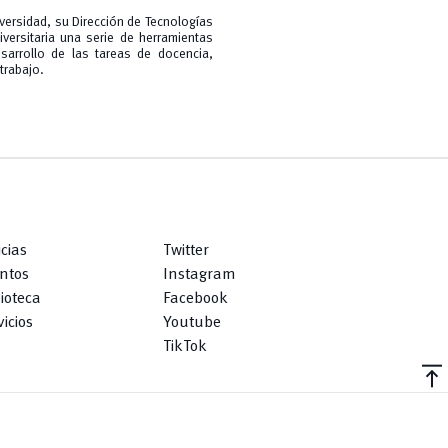
iversidad, su Dirección de Tecnologías
ersitaria una serie de herramientas
esarrollo de las tareas de docencia,
trabajo.
icias
Twitter
ntos
Instagram
lioteca
Facebook
icios
Youtube
TikTok
vertical_align_top