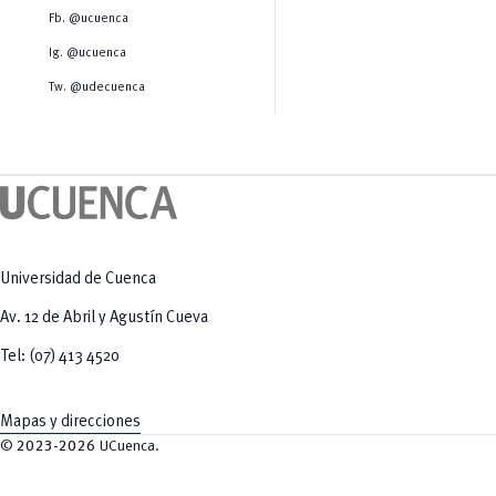
Salud Humana y Bienestar
Radio Universitaria
Fb. @ucuenca
Tecnologías
Salud
y Agropecuarias
Sostenibilidad
Ig. @ucuenca
Vinculación
Tw. @udecuenca
Universidad de Cuenca
Av. 12 de Abril y Agustín Cueva
Tel: (07) 413 4520
Mapas y direcciones
©
2023-2026
UCuenca.